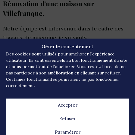
Rénovation d'une maison sur
Villefranque.
Notre équipe est intervenue dans le cadre des
travaux de maçonnerie suivants :
Gérer le consentement
Démolition de différentes cloisons + murs
Des cookies sont utilisés pour améliorer l'expérience
porteurs
utilisateur. Ils sont essentiels au bon fonctionnement du site
et nous permettent de l'améliorer. Vous restez libres de ne
Réalisation de longrines en béton armé au
pas participer à son amélioration en cliquant sur refuser.
sol + poteaux en béton armé.
Certaines fonctionnalités pourraient ne pas fonctionner
correctement.
Fourniture et pose de différents IPN
apparents et tous au même niveau.
Accepter
Refuser
A propos du projet
Paramétrer