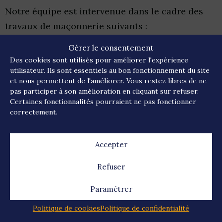
Notre équipe est intervenue dans le cadre des
travaux de maçonnerie suivants :
Piquage d'un ancien enduit sur une façade
Gérer le consentement
en pierre, compris nettoyage haute pression
Des cookies sont utilisés pour améliorer l'expérience
utilisateur. Ils sont essentiels au bon fonctionnement du site
après piquage.
et nous permettent de l'améliorer. Vous restez libres de ne
pas participer à son amélioration en cliquant sur refuser.
Réalisation d'un enduit à la chaux en 3
Certaines fonctionnalités pourraient ne pas fonctionner
couches avec une finition en blanc talochée.
correctement.
Accepter
A propos du projet
Refuser
Paramétrer
Client
Particulier
Politique de cookies
Politique de confidentialité