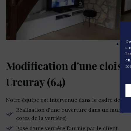
De
so
l'
en
Modification d'une cloiso
fo
Urcuray (64)
Notre équipe est intervenue dans le cadre des tra
Réalisation d'une ouverture dans un mur pou
cotes de la verrière).
Pose d'une verrière fournie par le client.