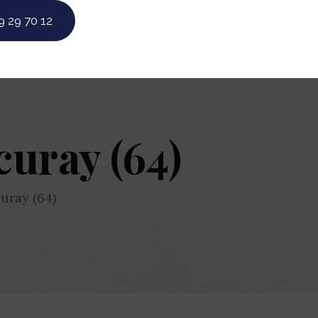
9 29 70 12
curay (64)
uray (64)