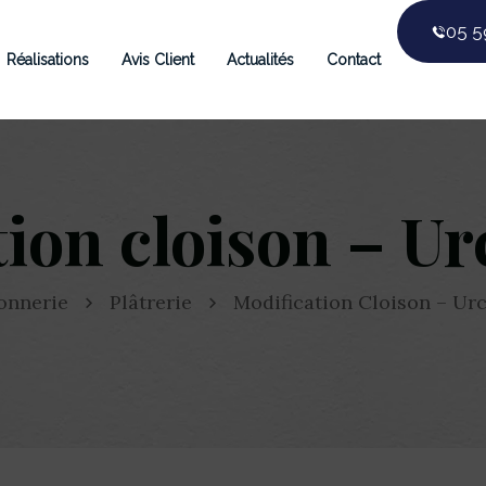
05 5
Réalisations
Avis Client
Actualités
Contact
ion cloison – Ur
onnerie
Plâtrerie
Modification Cloison – Urc