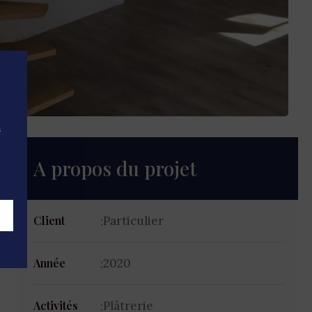
n
A propos du projet
Particulier
Client
2020
Année
Plâtrerie
Activités