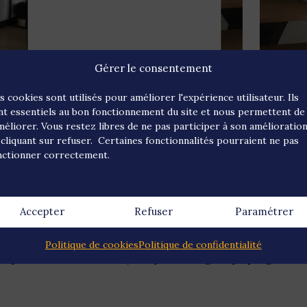
Gérer le consentement
s cookies sont utilisés pour améliorer l'expérience utilisateur. Ils
nt essentiels au bon fonctionnement du site et nous permettent de
améliorer. Vous restez libres de ne pas participer à son amélioratio
 cliquant sur refuser. Certaines fonctionnalités pourraient ne pas
n dans un salon sur
nctionner correctement.
Accepter
Refuser
Paramétrer
vaux de plâtrerie suivants :
Politique de cookies
Politique de confidentialité
r poser une verrière (compris sciage + piquage aux