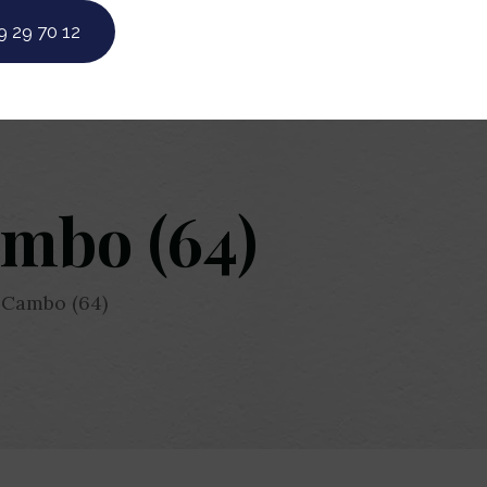
9 29 70 12
ambo (64)
 Cambo (64)