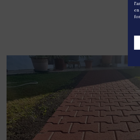
l'
en
fo