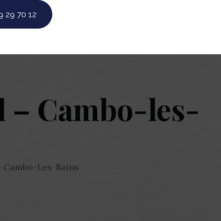
9 29 70 12
l – Cambo-les-
– Cambo-Les-Bains