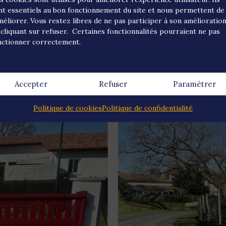
coulissant.
nt essentiels au bon fonctionnement du site et nous permettent de
n béton armé, pose de dessus de piliers de portail
améliorer. Vous restez libres de ne pas participer à son amélioratio
 cliquant sur refuser. Certaines fonctionnalités pourraient ne pas
nctionner correctement.
re « barrage à l’eau », compris joints et raccord de
Accepter
Refuser
Paramétrer
Politique de cookies
Politique de confidentialité