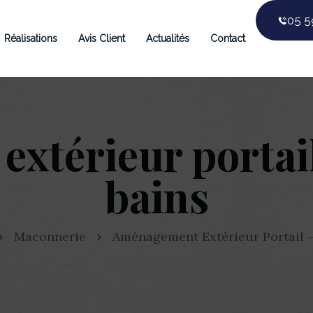
05 5
Réalisations
Avis Client
Actualités
Contact
xtérieur portai
bains
Maconnerie
Aménagement Extérieur Portail 